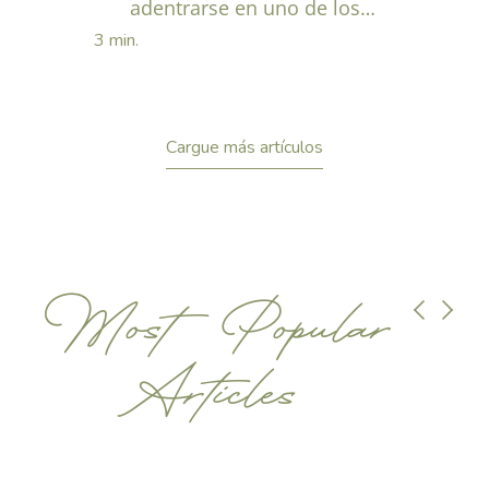
adentrarse en uno de los
pueblos con más personalidad
paseo por el
3 min.
del valle, donde la historia
medieval convive con una...
casco histórico
Cargue más artículos
Most Popular
Articles