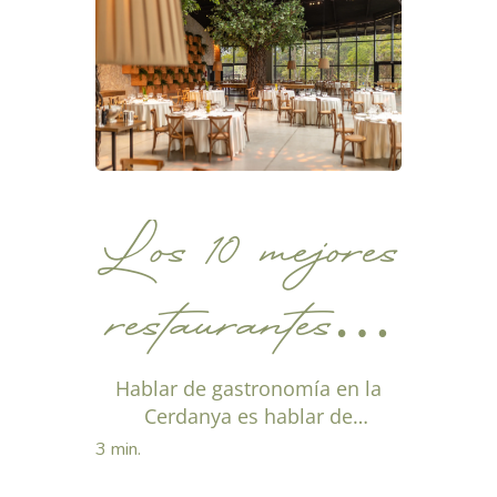
la Cerdanya
Los 10 mejores
restaurantes de
la Cerdanya
Hablar de gastronomía en la
Cerdanya es hablar de
identidad, paisaje y tradición.La
que debes
3 min.
cocina de esta comarca