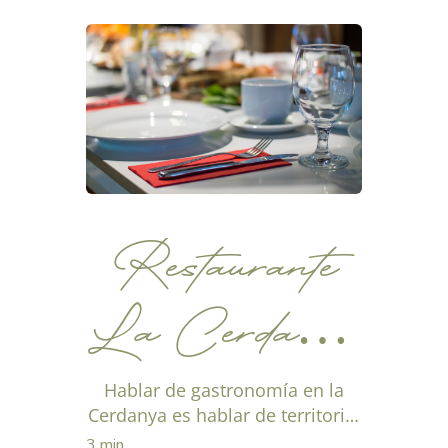
pirenaica se...
conocer
Restaurante
La Cerdanya
y otros lugares
Hablar de gastronomía en la
Cerdanya es hablar de territorio,
de producto y de recetas que se
3 min.