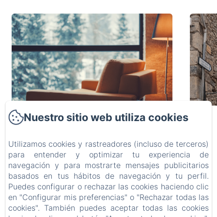
Nuestro sitio web utiliza cookies
Alquiler casa en
Utilizamos cookies y rastreadores (incluso de terceros)
la Cerdanya
para entender y optimizar tu experiencia de
navegación y para mostrarte mensajes publicitarios
para descansar
basados en tus hábitos de navegación y tu perfil.
Antes de la llegada de la Navidad y el
V
Puedes configurar o rechazar las cookies haciendo clic
La Calma De Bellver
ajetreo de fin de año, muchos buscan
adent
en "Configurar mis preferencias" o "Rechazar todas las
cookies". También puedes aceptar todas las cookies
un lugar tranquilo donde
más p
3 min.
3 min.