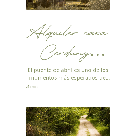
Alquiler casa
Cerdanya
para el puente
El puente de abril es uno de los
momentos más esperados del
año para hacer una pausa antes
de abril o
3 min.
del verano, y optar por un
alquiler casa cerdanya es...
escapada slow