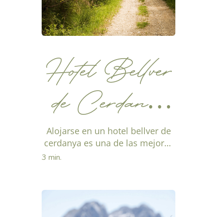
Hotel Bellver
de Cerdanya
con vistas y
Alojarse en un hotel bellver de
cerdanya es una de las mejores
opciones para quienes desean
rutas desde la
3 min.
descubrir la comarca
caminando, disfrutar de...
puerta