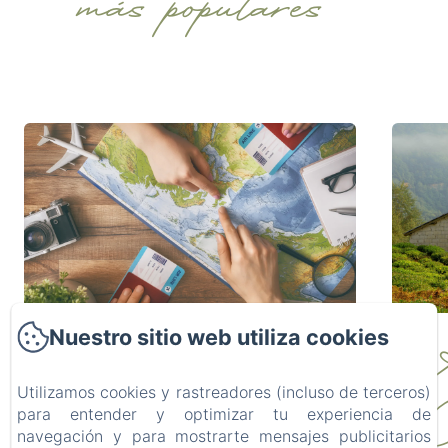
más populares
Nuestro sitio web utiliza cookies
Qué hacer en la
Utilizamos cookies y rastreadores (incluso de terceros)
Cerdanya si no
C
para entender y optimizar tu experiencia de
navegación y para mostrarte mensajes publicitarios