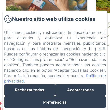
Nuestro sitio web utiliza cookies
Qué hacer en la
Utilizamos cookies y rastreadores (incluso de terceros)
Cerdanya si no
C
para entender y optimizar tu experiencia de
navegación y para mostrarte mensajes publicitarios
esquías: cultura,
basados en tus hábitos de navegación y tu perfil.
Viajar a la Cerdanya en invierno no
La
Puedes configurar o rechazar las cookies haciendo clic
La Calma De Bellver
significa necesariamente ponerse los
mom
en "Configurar mis preferencias" o "Rechazar todas las
paseos y comida
cookies". También puedes aceptar todas las cookies
esquís.Aunque las pistas de esquí en
para 
3 min.
3 min.
Plaça Major 8, Bellver de la Cerdanya, 25720, España
haciendo clic en el botón "Aceptar todas las cookies".
cataluña...
a
contacta@lacalma.com
Para más información, puedes leer nuestra
Política de
S
646224051
privacidad
.
638087454
Rechazar todas
Aceptar todas
Desarrollado con Amenitiz
Preferencias
Failed to load BookingEngine/index: Loading chunk 1322
failed. (missing: