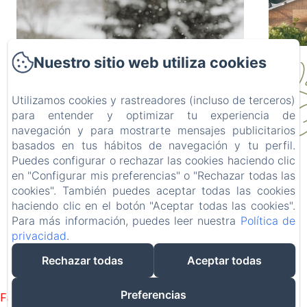
Nuestro sitio web utiliza cookies
Tiempo en la
Qu
Utilizamos cookies y rastreadores (incluso de terceros)
Cerdanya en
C
para entender y optimizar tu experiencia de
navegación y para mostrarte mensajes publicitarios
febrero: nieve,
es
basados en tus hábitos de navegación y tu perfil.
El tiempo en la Cerdanya durante el
Viaj
Puedes configurar o rechazar las cookies haciendo clic
La Calma De Bellver
mes de febrero es uno de los grandes
signi
en "Configurar mis preferencias" o "Rechazar todas las
consejos y ropa
p
cookies". También puedes aceptar todas las cookies
atractivos para quienes buscan
esquí
3 min.
3 min.
Plaça Major 8, Bellver de la Cerdanya, 25720, España
haciendo clic en el botón "Aceptar todas las cookies".
disfrutar del invierno en un entorno
contacta@lacalma.com
Para más información, puedes leer nuestra
Política de
de...
adecuada
646224051
privacidad
.
638087454
Rechazar todas
Aceptar todas
Desarrollado con Amenitiz
Preferencias
Failed to load BookingEngine/index: Loading chunk 1322